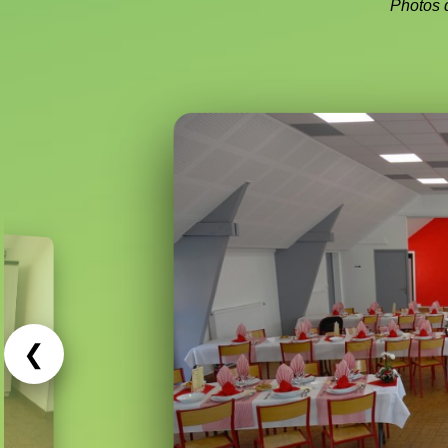
Photos 
❮