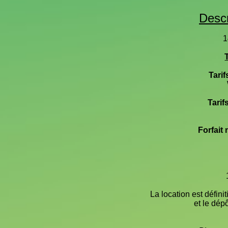
Descr
1
Tarif
Tarif
Forfait
La location est défini
et le dép