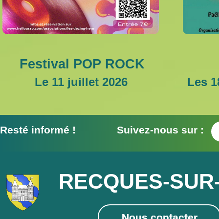
Festival POP ROCK
Le 11 juillet 2026
Les 18
Resté informé ! Suivez-nous sur :
RECQUES-SUR
Nous contacter